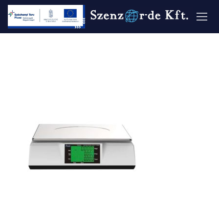
Ugrás
a
tartalomra