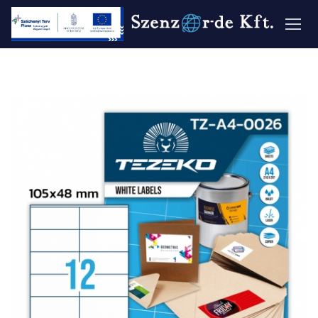
Ugrás
a
tartalomra