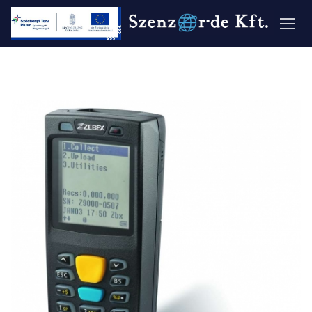
Ugrás
a
tartalomra