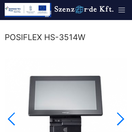
Ugrás
a
tartalomra
POSIFLEX HS-3514W