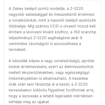
A Zebex belépő szintű modellje, a Z-3220
nagyobb sebességgel és messzebbről értelmezi
a vonalkódokat, mint a hasonló belépő eszközök
többsége. Míg számos CCD-s olvasót hozzá kell
érinteni a leolvasni kívánt kódhoz, a 150 scan/mp
teljesítményű Z-3220 segítségével akár 9
centiméter távolságról is azonosíthatja a
termékeit.
A készülék képes a nagy vonalsűrűségű, apróbb
kódok értelmezésére, ezért az élelmiszerboltok
mellett ékszerüzletekben, vagy egészségügyi
intézményekben is alkalmazható. A kezelése
órák után sem fárasztja el a kezet; a Z-3220
tervezésekor különös figyelmet fordítottak arra,
hogy a leolvasás a lehető legkisebb mértékben
terhelje meg az ujjakat.