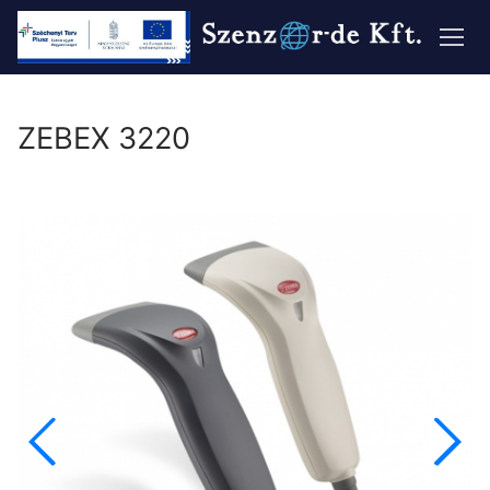
Ugrás
a
tartalomra
ZEBEX 3220