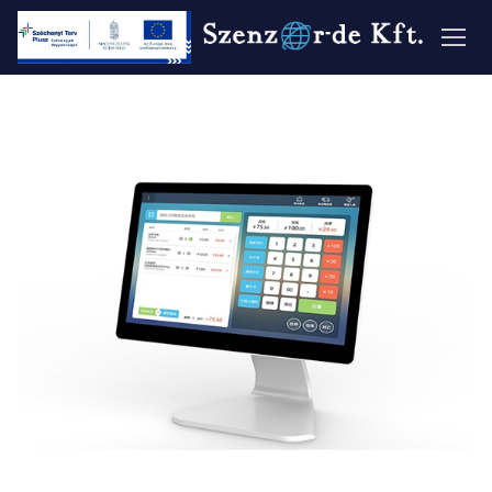
Ugrás
a
tartalomra